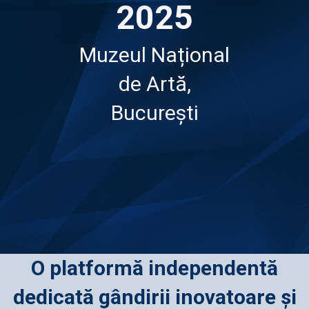
2025
Muzeul Național
de Artă,
București
O platformă independentă
dedicată gândirii inovatoare și